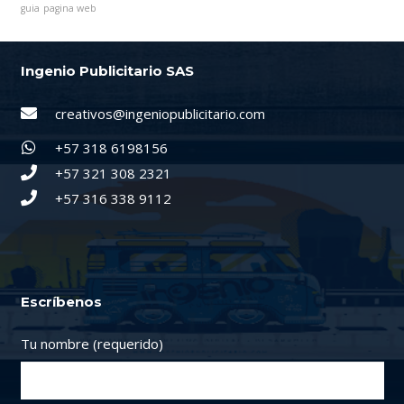
guia
pagina web
Ingenio Publicitario SAS
creativos@ingeniopublicitario.com
+57 318 6198156
+57 321 308 2321
+57 316 338 9112
Escríbenos
Tu nombre (requerido)