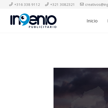
+316 338 9112
+321 3082321
creativos@ing
0
Inicio